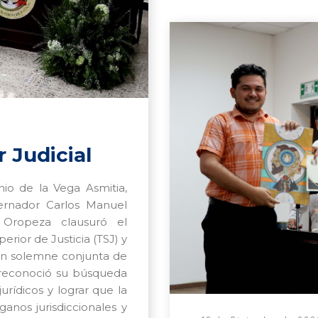
 Judicial
io de la Vega Asmitia,
ernador Carlos Manuel
 Oropeza clausuró el
rior de Justicia (TSJ) y
ión solemne conjunta de
 reconoció su búsqueda
rídicos y lograr que la
anos jurisdiccionales y