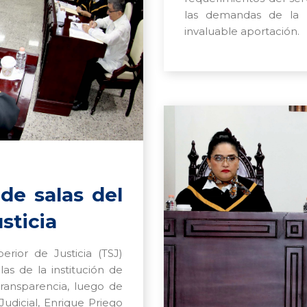
las demandas de la b
invaluable aportación.
de salas del
sticia
rior de Justicia (TSJ)
as de la institución de
 transparencia, luego de
udicial, Enrique Priego