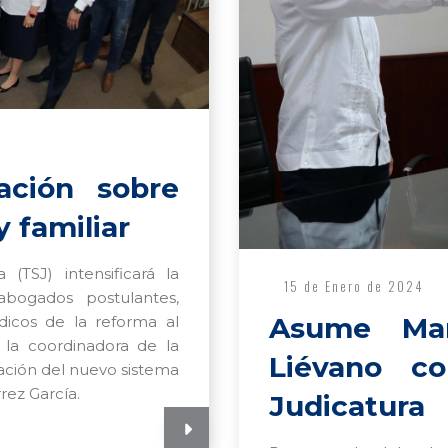
tación sobre
y familiar
(TSJ) intensificará la
15 de Enero de 2024
 abogados postulantes,
Asume Mar
ídicos de la reforma al
mó la coordinadora de la
Liévano c
ación del nuevo sistema
rez García.
Judicatura