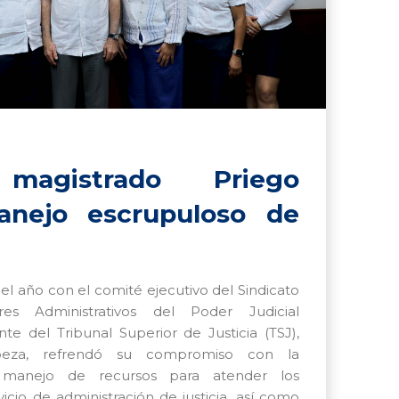
magistrado Priego
nejo escrupuloso de
el año con el comité ejecutivo del Sindicato
es Administrativos del Poder Judicial
nte del Tribunal Superior de Justicia (TSJ),
peza, refrendó su compromiso con la
 manejo de recursos para atender los
icio de administración de justicia, así como