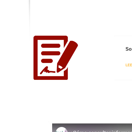
So
LE