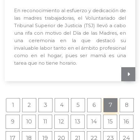
En reconocimiento al esfuerzo y dedicación de
las madres trabajadoras, el Voluntariado del
Tribunal Superior de Justicia (TSJ) llevó a cabo
una rifa con motivo del Día de las Madres, en
una ceremonia en la que destacó su
invaluable labor tanto en el ámbito profesional
como en el hogar, pues ser mamá es una
tarea que no tiene horario.
1
2
3
4
5
6
7
8
9
10
11
12
13
14
15
16
17
18
19
20
21
22
23
24