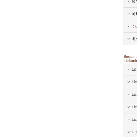
a)
b) 
c)
d) 
Seguimi
Licitaci
Lic
Lic
Li
Lic
Lic
His