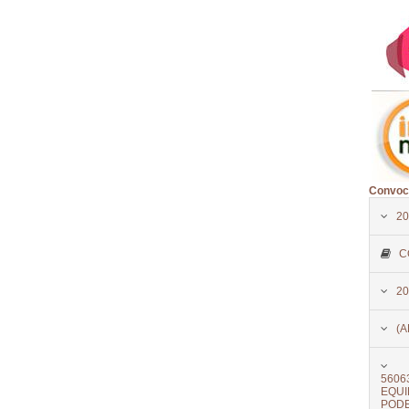
Convoca
20
C
20
(A
5606
EQU
PODE