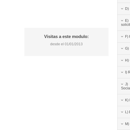
D) 
E)
solic
Visitas a este modulo:
F) 
desde el 01/01/2013
G)
H) 
I) 
J)
Socia
K) 
L)
M)