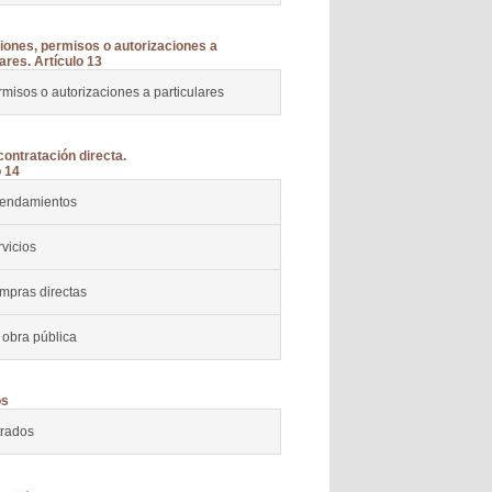
ones, permisos o autorizaciones a
ares. Artículo 13
misos o autorizaciones a particulares
contratación directa.
o 14
rendamientos
vicios
mpras directas
 obra pública
os
trados