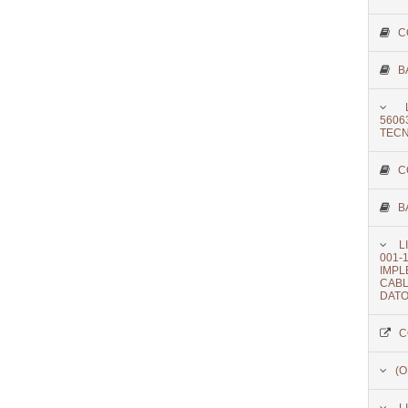
C
B
5606
TECN
C
B
L
001-
IMP
CAB
DATO
C
(O