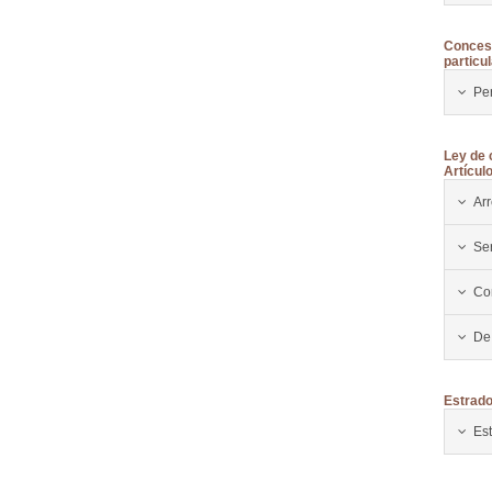
Concesi
particul
Per
Ley de 
Artícul
Ar
Ser
Co
De
Estrad
Es