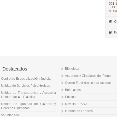
L
001
JUST
MUNI
C
B
Destacados
Biblioteca
Acuerdos y Circulares del Pleno
Centro de Especializaci�n Judicial
Correo Electr�nico Institucional
Unidad de Servicios Psicol�gicos
Bolet�nes
Unidad de Transparencia y Acceso a
la Informaci�n P�blica
Edictos
Unidad de Igualdad de G�nero y
Revista LRANJ
Derechos Humanos
Informe de Labores
Voluntariado