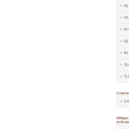
N)
O) 
P) 
Q)
R)
S)
T)
Criteri
Cri
Obligac
Artícul