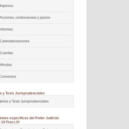
 Ingresos
Acciones, controversias y juicios
Informes
 Calendarizaciones
 Cuentas
 Minutas
 Convenios
os y Tesis Jurisprudenciales
terios y Tesis Jurisprudenciales
iones especificas del Poder Judicial.
o 10 Fracc.IV