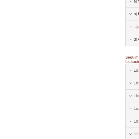
a)
b) 
c)
d) 
Seguimi
Licitaci
Lic
Lic
Li
Lic
Lic
His