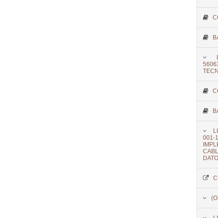
C
B
5606
TECN
C
B
L
001-
IMP
CAB
DATO
C
(O