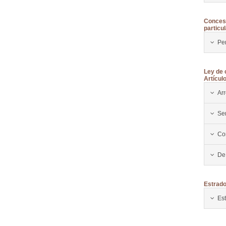
Concesi
particul
Per
Ley de 
Artícul
Ar
Ser
Co
De
Estrad
Es