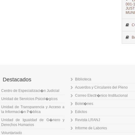
L
001
JUST
MUNI
C
B
Destacados
Biblioteca
Acuerdos y Circulares del Pleno
Centro de Especializaci�n Judicial
Correo Electr�nico Institucional
Unidad de Servicios Psicol�gicos
Bolet�nes
Unidad de Transparencia y Acceso a
la Informaci�n P�blica
Edictos
Unidad de Igualdad de G�nero y
Revista LRANJ
Derechos Humanos
Informe de Labores
Voluntariado