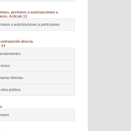
ones, permisos o autorizaciones a
ares. Artículo 13
misos o autorizaciones a particulares
contratación directa.
o 14
rendamientos
vicios
mpras directas
 obra pública
os
trados