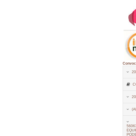
Convoca
20
C
20
(A
5606
EQU
PODE