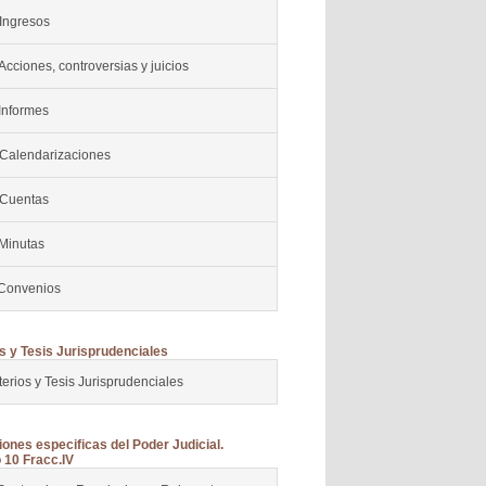
 Ingresos
Acciones, controversias y juicios
Informes
 Calendarizaciones
 Cuentas
 Minutas
 Convenios
os y Tesis Jurisprudenciales
terios y Tesis Jurisprudenciales
iones especificas del Poder Judicial.
o 10 Fracc.IV