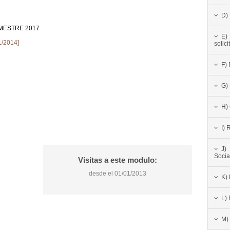
D) 
IMESTRE 2017
E)
1/2014]
solic
F) 
G)
H) 
I) 
J)
Socia
Visitas a este modulo:
desde el 01/01/2013
K) 
L)
M)