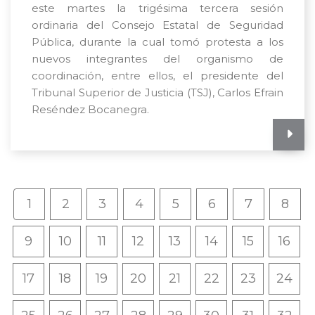
este martes la trigésima tercera sesión
ordinaria del Consejo Estatal de Seguridad
Pública, durante la cual tomó protesta a los
nuevos integrantes del organismo de
coordinación, entre ellos, el presidente del
Tribunal Superior de Justicia (TSJ), Carlos Efrain
Reséndez Bocanegra.
1
2
3
4
5
6
7
8
9
10
11
12
13
14
15
16
17
18
19
20
21
22
23
24