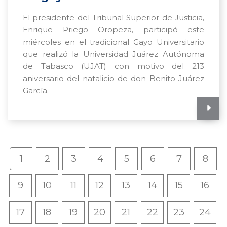
El presidente del Tribunal Superior de Justicia,
Enrique Priego Oropeza, participó este
miércoles en el tradicional Gayo Universitario
que realizó la Universidad Juárez Autónoma
de Tabasco (UJAT) con motivo del 213
aniversario del natalicio de don Benito Juárez
García.
1
2
3
4
5
6
7
8
9
10
11
12
13
14
15
16
17
18
19
20
21
22
23
24